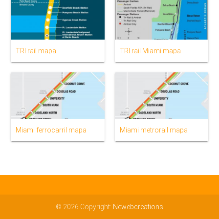
TRI rail mapa
TRI rail Miami mapa
Miami ferrocarril mapa
Miami metrorail mapa
© 2026 Copyright:
Newebcreations